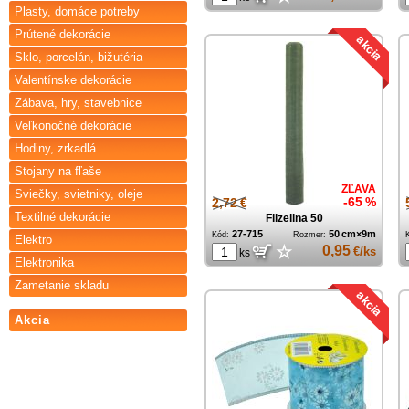
Plasty, domáce potreby
Prútené dekorácie
Sklo, porcelán, bižutéria
Valentínske dekorácie
Zábava, hry, stavebnice
Veľkonočné dekorácie
Hodiny, zrkadlá
Stojany na fľaše
ZĽAVA
Sviečky, svietniky, oleje
2,72 €
-65 %
Textilné dekorácie
Flizelina 50
27-715
50 cm×9m
Kód:
Rozmer:
Elektro
☆
0,95
€/ks
ks
Elektronika
Zametanie skladu
Akcia