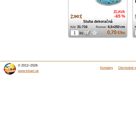
ZĽAVA
2,00 €
-65 %
Stuha dekoračná
31-716
6,5×250 cm
Kód:
Rozmer:
☆
0,70
€/ks
ks
© 2012–2026
Kontakty
Obchodné 
www.trioart.sk