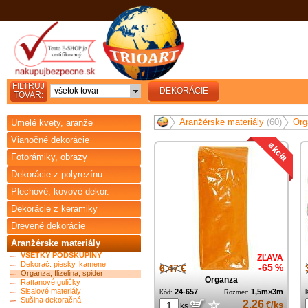
FILTRUJ
všetok tovar
DEKORÁCIE
TOVAR:
Aranžérske materiály
(60)
Org
Umelé kvety, aranže
Vianočné dekorácie
Fotorámiky, obrazy
Dekorácie z polyrezínu
Plechové, kovové dekor.
Dekorácie z keramiky
Drevené dekorácie
Aranžérske materiály
VŠETKY PODSKUPINY
ZĽAVA
Dekorač. piesky, kamene
6,47 €
-65 %
Organza, flizelina, spider
Organza
Rattanové guličky
Sisalové materiály
24-657
1,5m×3m
Kód:
Rozmer:
Sušina dekoračná
☆
2,26
€/ks
ks