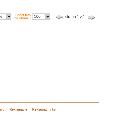
Počet foto
dné
100
strana 1 z 1
na stránku
aru
Reklamácie
Reklamačný list