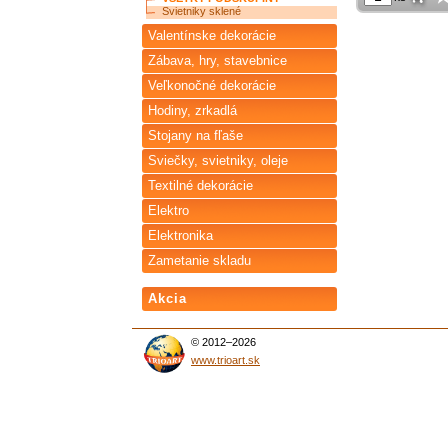
Svietniky sklené
Valentínske dekorácie
Zábava, hry, stavebnice
Veľkonočné dekorácie
Hodiny, zrkadlá
Stojany na fľaše
Sviečky, svietniky, oleje
Textilné dekorácie
Elektro
Elektronika
Zametanie skladu
Akcia
© 2012–2026
www.trioart.sk