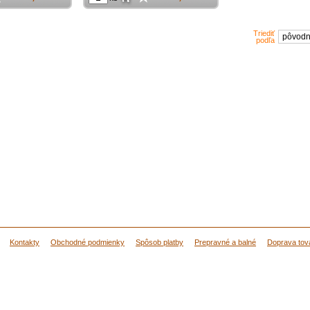
Triediť
pôvo
podľa
Kontakty
Obchodné podmienky
Spôsob platby
Prepravné a balné
Doprava tov