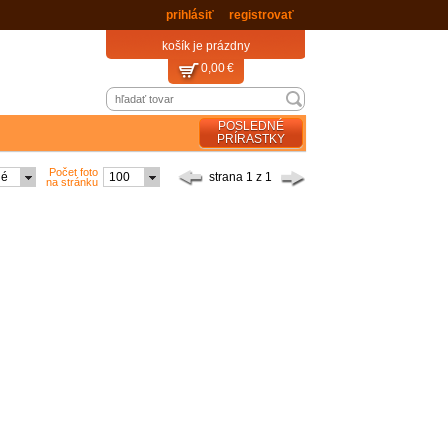
a dopravné máte
zadarmo
prihlásiť
registrovať
košík je prázdny
0,00 €
POSLEDNÉ
PRÍRASTKY
Počet foto
strana 1 z 1
dné
100
na stránku