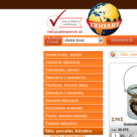
FILTRUJ
všetok tovar
DEKORÁCIE
TOVAR:
Sklo, por
Umelé kvety, aranže
Vianočné dekorácie
Fotorámiky, obrazy
Dekorácie z polyrezínu
Plechové, kovové dekor.
Dekorácie z keramiky
Drevené dekorácie
Aranžérske materiály
Plasty, domáce potreby
3,73 €
Prútené dekorácie
Svietni
35-575
Kód:
Sklo, porcelán, bižutéria
ks
VŠETKY PODSKUPINY