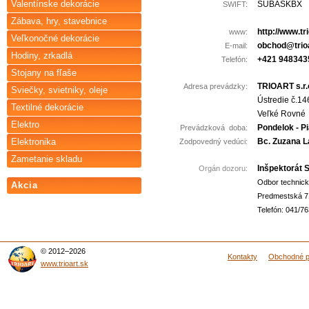
Valentínske dekorácie
SUBASKBX
SWIFT:
Zábava, hry, stavebnice
http://www.tr
www:
Veľkonočné dekorácie
obchod@trioa
E-mail:
Hodiny, zrkadlá
+421 948343
Telefón:
Stojany na fľaše
TRIOART s.r.
Adresa prevádzky:
Sviečky, svietniky, oleje
Ústredie č.14
Textilné dekorácie
Veľké Rovné
Elektro
Pondelok - Pi
Prevádzková doba:
Bc. Zuzana L
Elektronika
Zodpovedný vedúci:
Zametanie skladu
Inšpektorát S
Orgán dozoru:
Odbor technick
Akcia
Predmestská 71
Telefón: 041/7
© 2012–2026
Kontakty
Obchodné 
www.trioart.sk