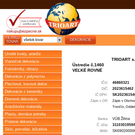
FILTRUJ
všetok tovar
DEKORÁCIE
TOVAR:
Umelé kvety, aranže
TRIOART s.r
Vianočné dekorácie
Ústredie č.1460
Fotorámiky, obrazy
VEĽKÉ ROVNÉ
Dekorácie z polyrezínu
46860321
IČO:
Plechové, kovové dekor.
2023615462
DIČ:
Dekorácie z keramiky
SK20236154
IČ DPH:
Drevené dekorácie
Zápis v OR:
Zápis v Obcho
Aranžérske materiály
Trenčín, Oddiel
Plasty, domáce potreby
VÚB Žilina
Banka:
Prútené dekorácie
3110301959/
Č. účtu:
Sklo, porcelán, bižutéria
SK69020000
IBAN: