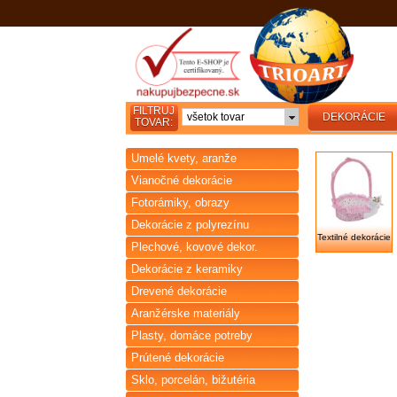
FILTRUJ
všetok tovar
DEKORÁCIE
TOVAR:
Umelé kvety, aranže
Vianočné dekorácie
Fotorámiky, obrazy
Dekorácie z polyrezínu
Textilné dekorácie
Plechové, kovové dekor.
Dekorácie z keramiky
Drevené dekorácie
Aranžérske materiály
Plasty, domáce potreby
Prútené dekorácie
Sklo, porcelán, bižutéria