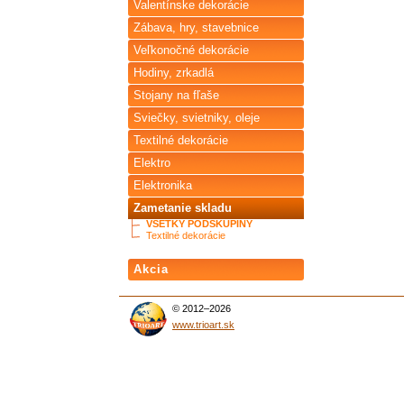
Valentínske dekorácie
Zábava, hry, stavebnice
Veľkonočné dekorácie
Hodiny, zrkadlá
Stojany na fľaše
Sviečky, svietniky, oleje
Textilné dekorácie
Elektro
Elektronika
Zametanie skladu
VŠETKY PODSKUPINY
Textilné dekorácie
Akcia
© 2012–2026
www.trioart.sk