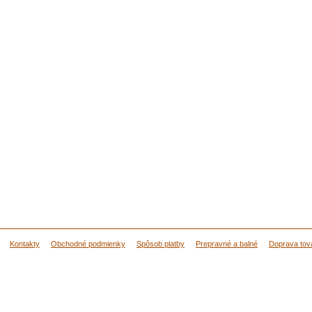
Kontakty
Obchodné podmienky
Spôsob platby
Prepravné a balné
Doprava tov