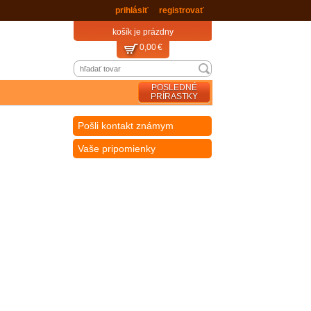
a dopravné máte
zadarmo
prihlásiť
registrovať
košík je prázdny
0,00 €
POSLEDNÉ
PRÍRASTKY
Pošli kontakt známym
Vaše pripomienky