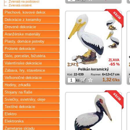
Zvieratá na podstavci
Zvieratá ostatné
Plechové, kovové dekor.
Dekorácie z keramiky
Drevené dekorácie
Aranžérske materiály
Plasty, domáce potreby
Prútené dekorácie
Sklo, porcelán, bižutéria
ZĽAVA
Valentínske dekorácie
3,77 €
-65 %
Pelikán keramický
Zábava, hry, stavebnice
22-039
6×12×17 cm
Kód:
Rozmer:
Veľkonočné dekorácie
☆
1,32
€/ks
ks
Hodiny, zrkadlá
Stojany na fľaše
Sviečky, svietniky, oleje
Textilné dekorácie
Elektro
Elektronika
Zametanie skladu