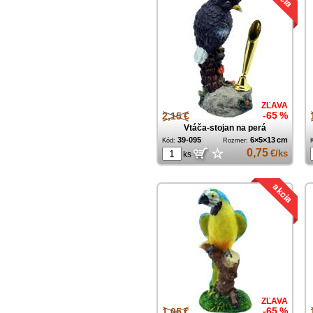
ZĽAVA
2,15 €
-65 %
Vtáča-stojan na perá
39-095
6×5×13 cm
Kód:
Rozmer:
☆
0,75
€/ks
ks
ZĽAVA
1,05 €
-65 %