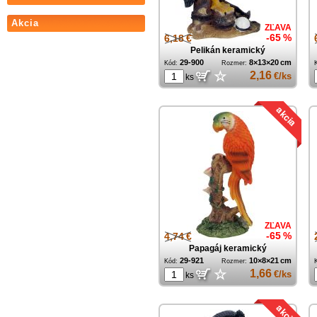
Akcia
ZĽAVA
6,18 €
-65 %
Pelikán keramický
29-900
8×13×20 cm
Kód:
Rozmer:
☆
2,16
€/ks
ks
ZĽAVA
4,74 €
-65 %
Papagáj keramický
29-921
10×8×21 cm
Kód:
Rozmer:
☆
1,66
€/ks
ks