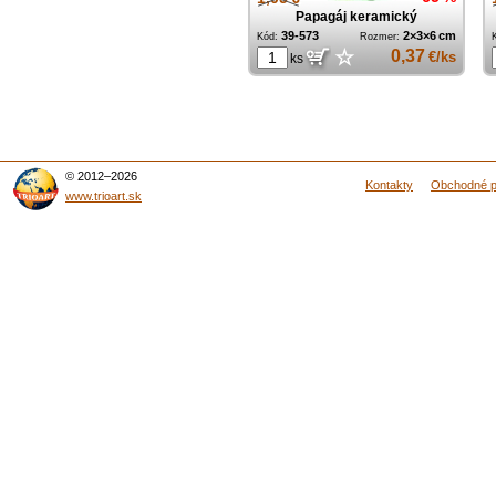
Papagáj keramický
39-573
2×3×6 cm
Kód:
Rozmer:
☆
0,37
€/ks
ks
© 2012–2026
Kontakty
Obchodné 
www.trioart.sk