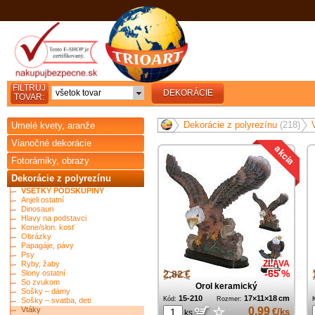
FILTRUJ
všetok tovar
DEKORÁCIE
TOVAR:
Dekorácie z polyrezínu
(218)
Umelé kvety, aranže
Vianočné dekorácie
Fotorámiky, obrazy
Dekorácie z polyrezínu
VŠETKY PODSKUPINY
Anjeli ostatní
Dinosauri
Hlavy na podstavci
Kone/slon. kosť
Obrázky
Papagáje, pávy
Psy
ZĽAVA
Ryby, žaby
Slony ostatní
2,82 €
-65 %
So zvukom
Orol keramický
Sošky – dámy
15-210
17×11×18 cm
Kód:
Rozmer:
Sošky – svatba, deti
☆
Vtáky
0,99
€/ks
ks