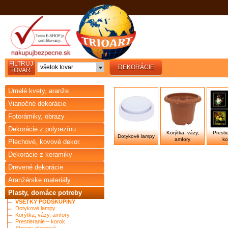
FILTRUJ
všetok tovar
DEKORÁCIE
TOVAR:
Umelé kvety, aranže
Vianočné dekorácie
Fotorámiky, obrazy
Dekorácie z polyrezínu
Korýtka, vázy,
Presti
Dotykové lampy
amfory
ko
Plechové, kovové dekor.
Dekorácie z keramiky
Drevené dekorácie
Aranžérske materiály
Plasty, domáce potreby
VŠETKY PODSKUPINY
Dotykové lampy
Korýtka, vázy, amfory
Prestieranie – korok