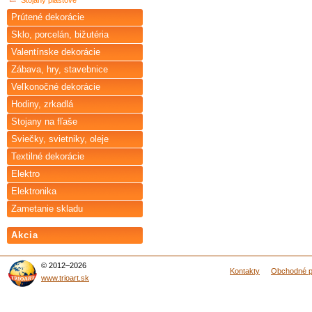
Stojany plastové
Prútené dekorácie
Sklo, porcelán, bižutéria
Valentínske dekorácie
Zábava, hry, stavebnice
Veľkonočné dekorácie
Hodiny, zrkadlá
Stojany na fľaše
Sviečky, svietniky, oleje
Textilné dekorácie
Elektro
Elektronika
Zametanie skladu
Akcia
© 2012–2026
Kontakty
Obchodné 
www.trioart.sk