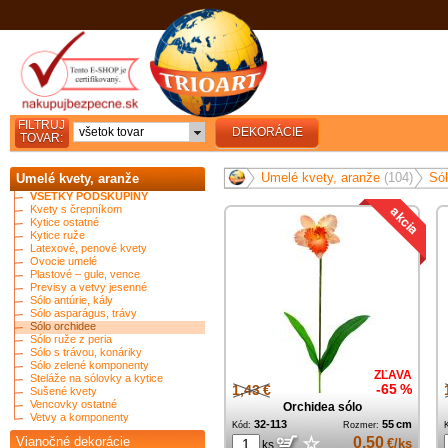
FILTRUJ
všetok tovar
DEKORÁCIE
TOVAR:
Umelé kvety, aranže
(104)
Só
Umelé kvety, aranže
VŠETKY PODSKUPINY
Kvety s črepníkom
Kytice ostatné
Kytice ruže
Latexové, penové kvety
Ovocie umelé
Plastové – gule, vence
Previsy a vetvy jesenné
Sólo antúrie, kály
Sólo asparágus, trávy
Sólo orchidee
Sólo ruže z peria
Sólo s trávou, konáriky
Sólo zelené komponenty
ZĽAVA
Steláže na sólovky a kytice
1,43 €
-65 %
Sušené kvety
Vencovky ostatné
Orchidea sólo
Vetvy a komponenty
32-113
55 cm
Kód:
Rozmer:
☆
Vianočné dekorácie
0,50
€/ks
ks