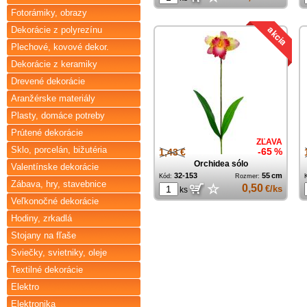
Fotorámiky, obrazy
Dekorácie z polyrezínu
Plechové, kovové dekor.
Dekorácie z keramiky
Drevené dekorácie
Aranžérske materiály
Plasty, domáce potreby
Prútené dekorácie
ZĽAVA
Sklo, porcelán, bižutéria
1,43 €
-65 %
Orchidea sólo
Valentínske dekorácie
32-153
55 cm
Kód:
Rozmer:
Zábava, hry, stavebnice
☆
0,50
€/ks
ks
Veľkonočné dekorácie
Hodiny, zrkadlá
Stojany na fľaše
Sviečky, svietniky, oleje
Textilné dekorácie
Elektro
Elektronika