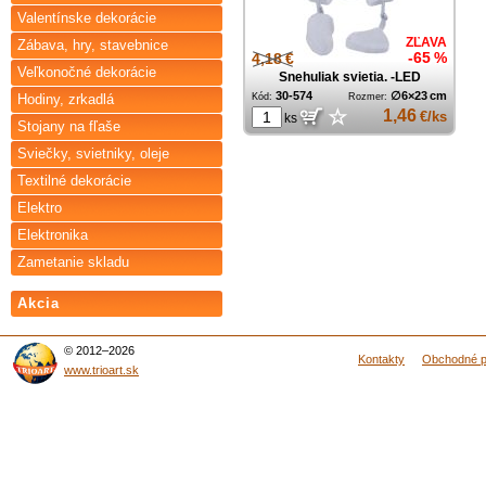
Valentínske dekorácie
ZĽAVA
Zábava, hry, stavebnice
4,18 €
-65 %
Veľkonočné dekorácie
Snehuliak svietia. -LED
30-574
∅6×23 cm
Hodiny, zrkadlá
Kód:
Rozmer:
☆
1,46
€/ks
ks
Stojany na fľaše
Sviečky, svietniky, oleje
Textilné dekorácie
Elektro
Elektronika
Zametanie skladu
Akcia
© 2012–2026
Kontakty
Obchodné 
www.trioart.sk