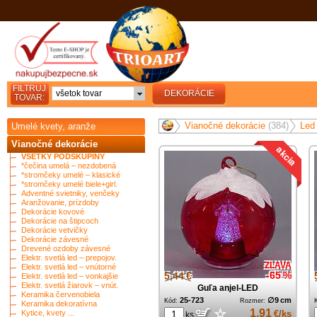
FILTRUJ
všetok tovar
DEKORÁCIE
TOVAR:
Vianočné dekorácie
(384)
Led 
Umelé kvety, aranže
Vianočné dekorácie
VŠETKY PODSKUPINY
*čečina umelá – nezdobená
*stromčeky umelé – klasické
*stromčeky umelé biele+girl.
Adventné svietniky, venčeky
Aranžovanie, prízdoby
Dekorácie kovové
Dekorácie na štipcoch
Dekorácie vetvičky
Dekorácie závesné
Drevené ozdoby závesné
Elektr. svetlá led – prepojov.
ZĽAVA
Elektr. svetlá led – vnútorné
5,44 €
-65 %
Elektr. svetlá led – vonkajšie
Elektr. svetlá žiarovk – vnút.
Guľa anjel-LED
Keramika červenobiela
25-723
∅9 cm
Kód:
Rozmer:
Keramika dekoratívna
☆
1,91
Kytice, kvety ...
€/ks
ks