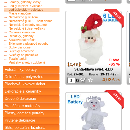
Lamety, girlandy, vlasy
Led gule plast. svietiace
Led gule sklo – svietiace
Mašle vianočné
Nerozbitné gule 4cm
Nerozbitné gule 5 – 8cm dekor
Nerozbitné ozdoby ostatné
Nerozbitné špice, vežičky
Organza vianočná
Retiazky, girlandy
Sisalové dekorácie
Sklenené a plastové ozdoby
Stuhy vianočné
Sviečky adventné
Sviečky na podložke
Textilní anjeli
ZĽAVA
Venčeky a vetvy zdobené
11,49 €
-65 %
Fotorámiky, obrazy
Santa-hlava sviet. -LED
27-601
19×13×42 cm
Kód:
Rozmer:
Dekorácie z polyrezínu
☆
4,02
€/ks
ks
Plechové, kovové dekor.
Dekorácie z keramiky
Drevené dekorácie
Aranžérske materiály
Plasty, domáce potreby
Prútené dekorácie
Sklo, porcelán, bižutéria