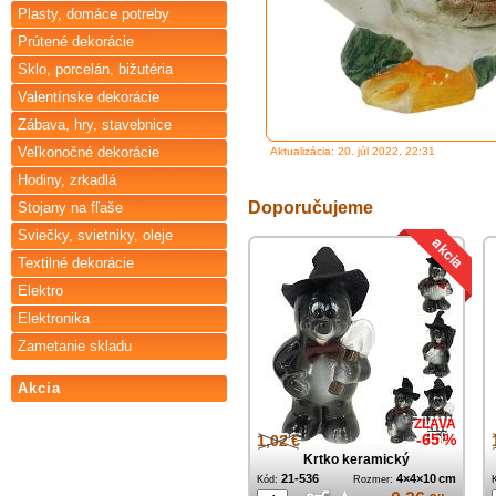
Plasty, domáce potreby
Prútené dekorácie
Sklo, porcelán, bižutéria
Valentínske dekorácie
Zábava, hry, stavebnice
Veľkonočné dekorácie
Aktualizácia: 20. júl 2022, 22:31
Hodiny, zrkadlá
Doporučujeme
Stojany na fľaše
Sviečky, svietniky, oleje
Textilné dekorácie
Elektro
Elektronika
Zametanie skladu
Akcia
ZĽAVA
1,02 €
-65 %
Krtko keramický
21-536
4×4×10 cm
Kód:
Rozmer: