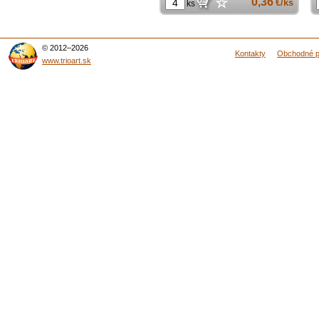
☆
0,36
€/ks
ks
© 2012–2026
Kontakty
Obchodné 
www.trioart.sk