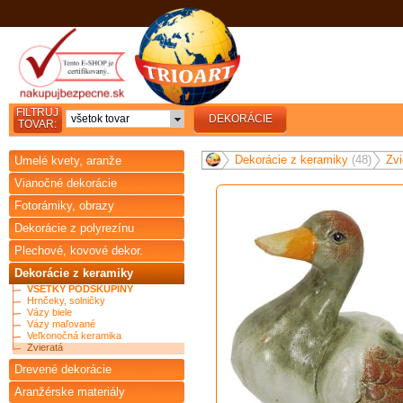
FILTRUJ
všetok tovar
DEKORÁCIE
TOVAR:
Dekorácie z keramiky
(48)
Zv
Umelé kvety, aranže
Vianočné dekorácie
Fotorámiky, obrazy
Dekorácie z polyrezínu
Plechové, kovové dekor.
Dekorácie z keramiky
VŠETKY PODSKUPINY
Hrnčeky, solničky
Vázy biele
Vázy maľované
Veľkonočná keramika
Zvieratá
Drevené dekorácie
Aranžérske materiály