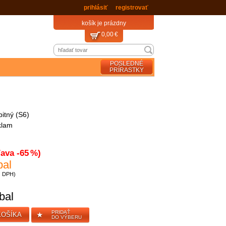
a dopravné máte
zadarmo
prihlásiť
registrovať
košík je prázdny
0,00 €
POSLEDNÉ
PRÍRASTKY
bitný (S6)
klam
ľava -65 %)
bal
ez DPH)
bal
PRIDAŤ
★
KOŠÍKA
DO VÝBERU