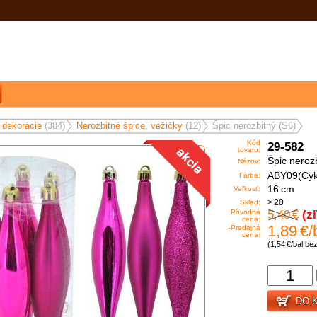
 dekorácie
(384)
Nerozbitné špice, vežičky
(12)
Špic nerozbitný (S6)
Kód
29-582
tovaru:
Špic neroz
Názov:
ABY09(Cy
Farba:
16 cm
Veľkosť:
> 20
Sklad:
5,40 €
(z
Pôvodná
cena:
1,89 €/
-Predajná
cena:
(1,54 €/bal b
DO 