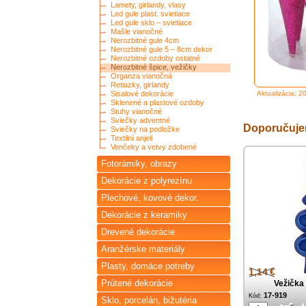
Lamety, girlandy, vlasy
Led gule plast. svietiace
Led gule sklo – svietiace
Mašle vianočné
Nerozbitné gule 4cm
Nerozbitné gule 5 – 8cm dekor
Nerozbitné ozdoby ostatné
Nerozbitné špice, vežičky
Organza vianočná
Retiazky, girlandy
Sisalové dekorácie
Aktualizácia: 2
Sklenené a plastové ozdoby
Stuhy vianočné
Sviečky adventné
Doporučuj
Sviečky na podložke
Textilní anjeli
Venčeky a vetvy zdobené
Fotorámiky, obrazy
Dekorácie z polyrezínu
Plechové, kovové dekor.
Dekorácie z keramiky
Drevené dekorácie
Aranžérske materiály
Plasty, domáce potreby
1,14 €
Prútené dekorácie
Vežička
17-919
Kód:
Sklo, porcelán, bižutéria