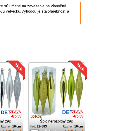
ce sú určené na zavesenie na vianočný
vú vetvičku.Výhodou je stálofarebnosť a
ZĽAVA
ZĽAVA
-65 %
5,40 €
-65 %
ný (S6)
Špic nerozbitný (S6)
16 cm
29-583
16 cm
Rozmer:
Kód:
Rozmer: