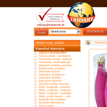
FILTRUJ
všetok tovar
DEKORÁCIE
TOVAR:
Vianočné
Umelé kvety, aranže
Vianočné dekorácie
VŠETKY PODSKUPINY
*čečina umelá – nezdobená
*stromčeky umelé – klasické
*stromčeky umelé biele+girl.
Adventné svietniky, venčeky
Aranžovanie, prízdoby
Dekorácie kovové
Dekorácie na štipcoch
Dekorácie vetvičky
Dekorácie závesné
Drevené ozdoby závesné
Elektr. svetlá led – prepojov.
Elektr. svetlá led – vnútorné
Elektr. svetlá led – vonkajšie
Elektr. svetlá žiarovk – vnút.
Keramika červenobiela
Keramika dekoratívna
Kytice, kvety ...