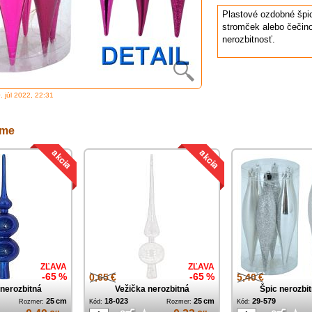
Plastové ozdobné špi
stromček alebo čečino
nerozbitnosť.
0. júl 2022, 22:31
eme
ZĽAVA
ZĽAVA
-65 %
0,65 €
-65 %
5,40 €
 nerozbitná
Vežička nerozbitná
Špic nerozbit
25 cm
18-023
25 cm
29-579
Rozmer:
Kód:
Rozmer:
Kód: