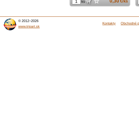
☆
0,30
€/ks
ks
© 2012–2026
Kontakty
Obchodné 
www.trioart.sk