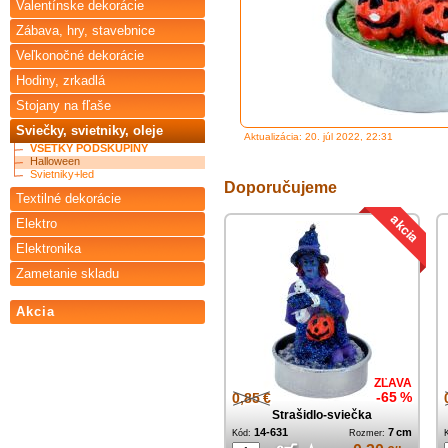
Valentínske dekorácie
Zábava, hry, stavebnice
Veľkonočné dekorácie
Hodiny, zrkadlá
Stojany na fľaše
Sviečky, svietniky, oleje
Aktualizácia: 20. júl 2022, 22:31
VŠETKY PODSKUPINY
Halloween
Svietniky+led
Doporučujeme
Textilné dekorácie
Elektro
Elektronika
Zametanie skladu
Akcia
ZĽAVA
0,85 €
-65 %
Strašidlo-sviečka
14-631
7 cm
Kód:
Rozmer: