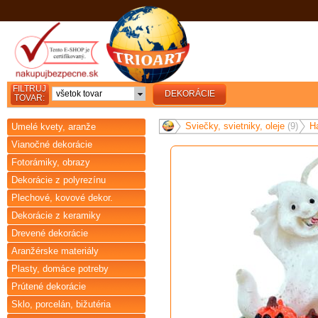
FILTRUJ
všetok tovar
DEKORÁCIE
TOVAR:
Sviečky, svietniky, oleje
(9)
H
Umelé kvety, aranže
Vianočné dekorácie
Fotorámiky, obrazy
Dekorácie z polyrezínu
Plechové, kovové dekor.
Dekorácie z keramiky
Drevené dekorácie
Aranžérske materiály
Plasty, domáce potreby
Prútené dekorácie
Sklo, porcelán, bižutéria