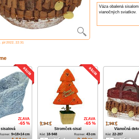
Váza obalená sisalom
vianočných sviatkov.
0. júl 2022, 22:31
eme
ZĽAVA
ZĽAVA
-65 %
9,94 €
-65 %
1,99 €
sisalová
Stromček-sisal
Vianočná dekor
9×18×14 cm
18-948
43 cm
22-207
Rozmer:
Kód:
Rozmer:
Kód: