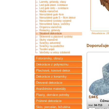
Lamety, girlandy, vlasy
Led gule plast. svietiace
Led gule sklo – svietiace
Mašle vianočné
Nerozbitné gule 4cm
Nerozbitné gule 5 – 8cm dekor
Nerozbitné ozdoby ostatné
Nerozbitné špice, vežičky
Organza vianočná
Retiazky, girlandy
Sisalové dekorácie
Aktualizácia: 2
Sklenené a plastové ozdoby
Stuhy vianočné
Sviečky adventné
Doporučuj
Sviečky na podložke
Textilní anjeli
Venčeky a vetvy zdobené
Fotorámiky, obrazy
Dekorácie z polyrezínu
Plechové, kovové dekor.
Dekorácie z keramiky
Drevené dekorácie
Aranžérske materiály
Plasty, domáce potreby
4,68 €
Prútené dekorácie
Čižma 
34-713
Kód:
Sklo, porcelán, bižutéria