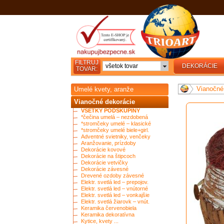
FILTRUJ
všetok tovar
DEKORÁCIE
TOVAR:
Vianočné
Umelé kvety, aranže
Vianočné dekorácie
VŠETKY PODSKUPINY
*čečina umelá – nezdobená
*stromčeky umelé – klasické
*stromčeky umelé biele+girl.
Adventné svietniky, venčeky
Aranžovanie, prízdoby
Dekorácie kovové
Dekorácie na štipcoch
Dekorácie vetvičky
Dekorácie závesné
Drevené ozdoby závesné
Elektr. svetlá led – prepojov.
Elektr. svetlá led – vnútorné
Elektr. svetlá led – vonkajšie
Elektr. svetlá žiarovk – vnút.
Keramika červenobiela
Keramika dekoratívna
Kytice, kvety ...