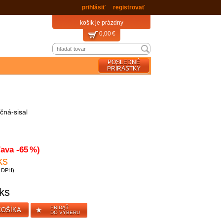
a dopravné máte
zadarmo
prihlásiť
registrovať
košík je prázdny
0,00 €
POSLEDNÉ
PRÍRASTKY
čná-sisal
ľava -65 %)
ks
z DPH)
ks
PRIDAŤ
★
KOŠÍKA
DO VÝBERU