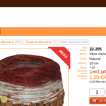
 dekorácie
(384)
Sisalové dekorácie
(7)
Váza vianočná-sisal
Kód
22-205
tovaru:
Váza viano
Názov:
Natural
Farba:
10 cm
Veľkosť:
> 20
Sklad:
3,60 €
(z
Pôvodná
cena:
1,26 €/
-Predajná
cena:
(1,02 €/ks be
DO 