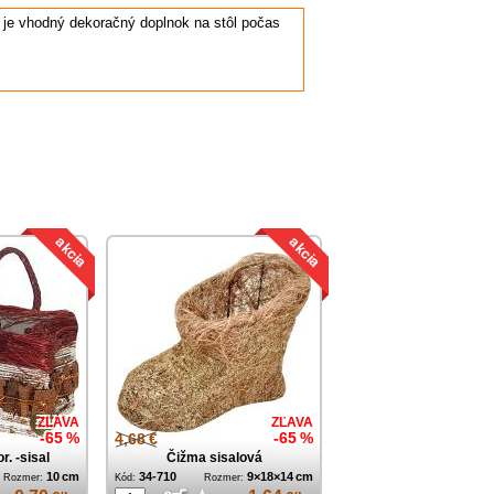
 je vhodný dekoračný doplnok na stôl počas
ZĽAVA
ZĽAVA
-65 %
4,68 €
-65 %
. -sisal
Čižma sisalová
10 cm
34-710
9×18×14 cm
Rozmer:
Kód:
Rozmer: