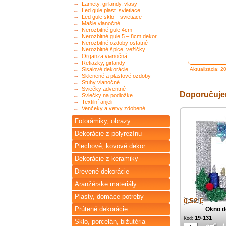
Lamety, girlandy, vlasy
Led gule plast. svietiace
Led gule sklo – svietiace
Mašle vianočné
Nerozbitné gule 4cm
Nerozbitné gule 5 – 8cm dekor
Nerozbitné ozdoby ostatné
Nerozbitné špice, vežičky
Organza vianočná
Retiazky, girlandy
Sisalové dekorácie
Aktualizácia: 2
Sklenené a plastové ozdoby
Stuhy vianočné
Sviečky adventné
Doporučuj
Sviečky na podložke
Textilní anjeli
Venčeky a vetvy zdobené
Fotorámiky, obrazy
Dekorácie z polyrezínu
Plechové, kovové dekor.
Dekorácie z keramiky
Drevené dekorácie
Aranžérske materiály
Plasty, domáce potreby
0,52 €
Prútené dekorácie
Okno d
19-131
Kód:
Sklo, porcelán, bižutéria