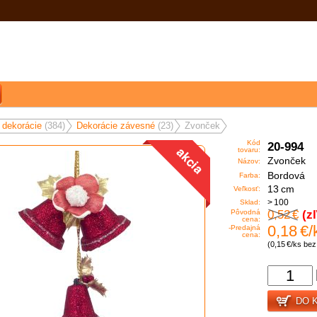
 dekorácie
(384)
Dekorácie závesné
(23)
Zvonček
Kód
20-994
tovaru:
Zvonček
Názov:
Bordová
Farba:
13 cm
Veľkosť:
> 100
Sklad:
0,52 €
(z
Pôvodná
cena:
0,18 €/
-Predajná
cena:
(0,15 €/ks be
DO 