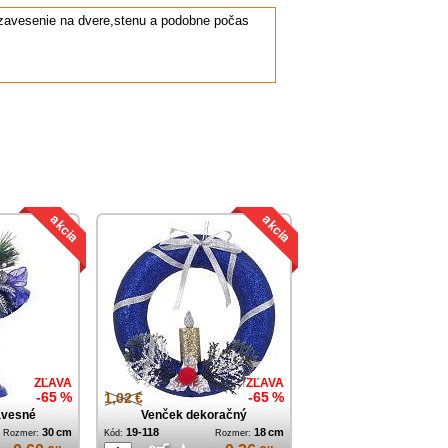
zavesenie na dvere,stenu a podobne počas
ZĽAVA
ZĽAVA
-65 %
1,02 €
-65 %
ávesné
Venček dekoračný
30 cm
19-118
18 cm
Rozmer:
Kód:
Rozmer: