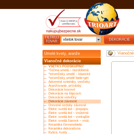
FILTRUJ
všetok tovar
DEKORÁCIE
TOVAR:
Vianočné
Umelé kvety, aranže
Vianočné dekorácie
VŠETKY PODSKUPINY
*čečina umelá – nezdobená
*stromčeky umelé – klasické
*stromčeky umelé biele+girl.
Adventné svietniky, venčeky
Aranžovanie, prízdoby
Dekorácie kovové
Dekorácie na štipcoch
Dekorácie vetvičky
Dekorácie závesné
Drevené ozdoby závesné
Elektr. svetlá led – prepojov.
Elektr. svetlá led – vnútorné
Elektr. svetlá led – vonkajšie
Elektr. svetlá žiarovk – vnút.
Keramika červenobiela
Keramika dekoratívna
Kytice, kvety ...