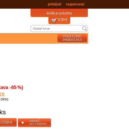
a dopravné máte
zadarmo
prihlásiť
registrovať
košík je prázdny
0,00 €
POSLEDNÉ
PRÍRASTKY
ľava -65 %)
ks
z DPH)
ks
PRIDAŤ
★
KOŠÍKA
DO VÝBERU