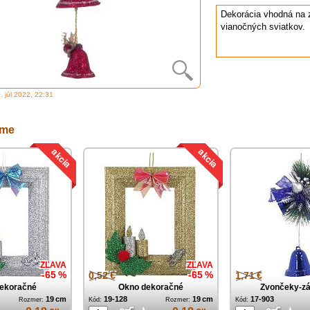
Dekorácia vhodná na 
vianočných sviatkov.
0. júl 2022, 22:31
eme
ZĽAVA
ZĽAVA
-65 %
0,52 €
-65 %
1,71 €
ekoračné
Okno dekoračné
Zvončeky-z
19 cm
19-128
19 cm
17-903
Rozmer:
Kód:
Rozmer:
Kód: